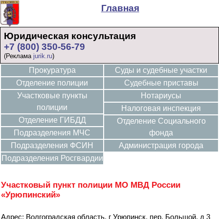
Главная
Юридическая консультация
+7 (800) 350-56-79
(Реклама
jurik.ru
)
Прокуратура
Суды и судебные участки
Отделение полиции
Судебные приставы
Участковые пункты
Нотариусы
полиции
Налоговая инспекция
Отделение ГИБДД
Отделение Социального
Подразделения МЧС
фонда
Подразделения ФСИН
Администрация города
Подразделения Росгвардии
Участковый пункт полиции МО МВД России
«Урюпинский»
Адрес: Волгоградская область, г Урюпинск, пер. Большой, д 3