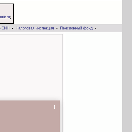
jurik.ru
)
ФСИН
•
Налоговая инспекция
•
Пенсионный фонд
•