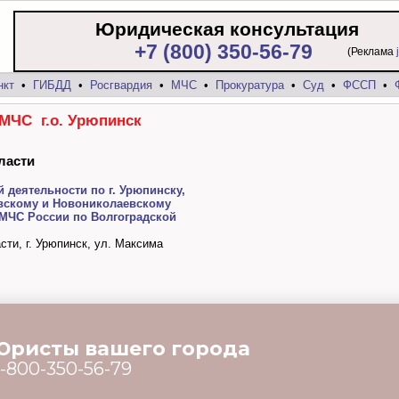
Юридическая консультация
+7 (800) 350-56-79
(Реклама
нкт
•
ГИБДД
•
Росгвардия
•
МЧС
•
Прокуратура
•
Суд
•
ФССП
•
МЧС г.о. Урюпинск
ласти
 деятельности по г. Урюпинску,
вскому и Новониколаевскому
МЧС России по Волгоградской
сти, г. Урюпинск, ул. Максима