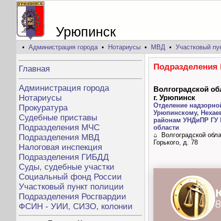
Урюпинск
•
Администрация города
•
Нотариусы
•
МВД
•
Участковый пу
Подразделения 
Главная
Администрация города
Волгоградской об
Нотариусы
г. Урюпинск
Отделение надзорной
Прокуратура
Урюпинскому, Нехае
Судебные приставы
районам УНДиПР ГУ 
Подразделения МЧС
области
⌂ Волгоградской обла
Подразделения МВД
Горького, д. 78
Налоговая инспекция
Подразделения ГИБДД
Суды, судебные участки
Социальный фонд России
Участковый пункт полиции
Подразделения Росгвардии
ФСИН - УИИ, СИЗО, колонии